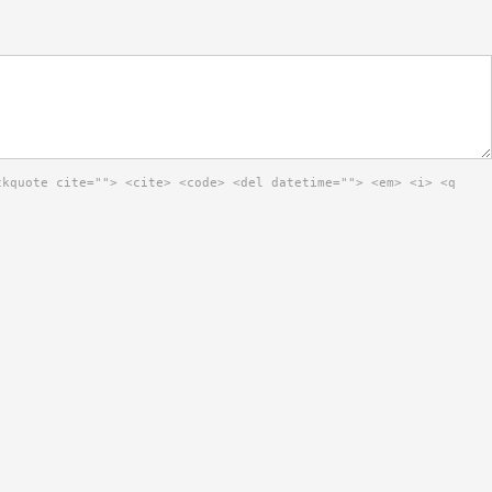
ckquote cite=""> <cite> <code> <del datetime=""> <em> <i> <q