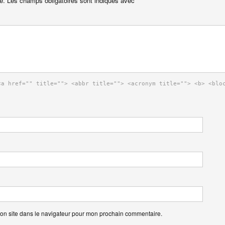
e.
Les champs obligatoires sont indiqués avec
<a href="" title=""> <abbr title=""> <acronym title=""> <b> <blo
on site dans le navigateur pour mon prochain commentaire.