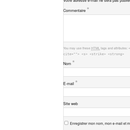
Votre adresse e-mail ne sera pas publié
*
Commentaire
You may use these
HTML
tags and attributes:
cite=""> <s> <strike> <strong>
*
Nom
*
E-mail
Site web
Enregistrer mon nom, mon e-mail et m