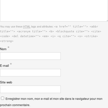
You may use these
HTML
tags and attributes:
<a href="" title=""> <abbr
title=""> <acronym title=""> <b> <blockquote cite=""> <cite>
<code> <del datetime=""> <em> <i> <q cite=""> <s> <strike>
<strong>
*
Nom
*
E-mail
Site web
Enregistrer mon nom, mon e-mail et mon site dans le navigateur pour mon
prochain commentaire.