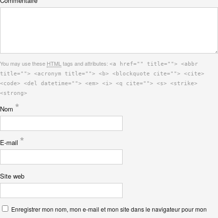
Commentaire
You may use these
HTML
tags and attributes:
<a href="" title=""> <abbr
title=""> <acronym title=""> <b> <blockquote cite=""> <cite>
<code> <del datetime=""> <em> <i> <q cite=""> <s> <strike>
<strong>
*
Nom
*
E-mail
Site web
Enregistrer mon nom, mon e-mail et mon site dans le navigateur pour mon