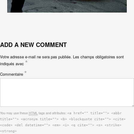
ADD A NEW COMMENT
Votre adresse e-mail ne sera pas publiée.
Les champs obligatoires sont
*
indiqués avec
*
Commentaire
You may use these
HTML
tags and attributes:
<a href="" title=""> <abbr
title=""> <acronym title=""> <b> <blockquote cite=""> <cite>
<code> <del datetime=""> <em> <i> <q cite=""> <s> <strike>
<strong>