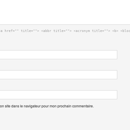
<a href="" title=""> <abbr title=""> <acronym title=""> <b> <blo
on site dans le navigateur pour mon prochain commentaire.