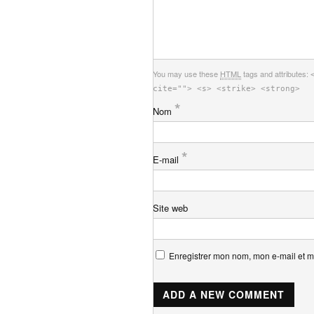
You may use these
HTML
tags and attributes:
cite=""> <s> <strike> <strong>
*
Nom
*
E-mail
Site web
Enregistrer mon nom, mon e-mail et m