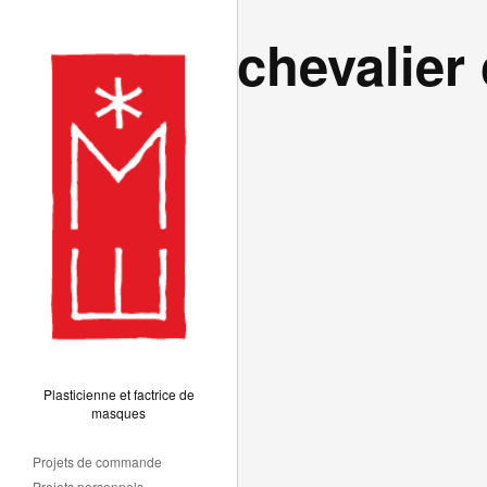
chevalier
Plasticienne et factrice de
masques
Projets de commande
Projets personnels