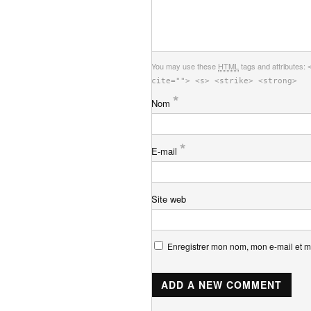
You may use these
HTML
tags and attributes:
cite=""> <s> <strike> <strong>
*
Nom
*
E-mail
Site web
Enregistrer mon nom, mon e-mail et m