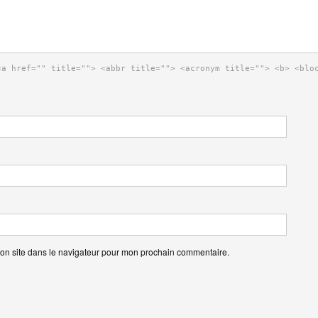
<a href="" title=""> <abbr title=""> <acronym title=""> <b> <blo
on site dans le navigateur pour mon prochain commentaire.