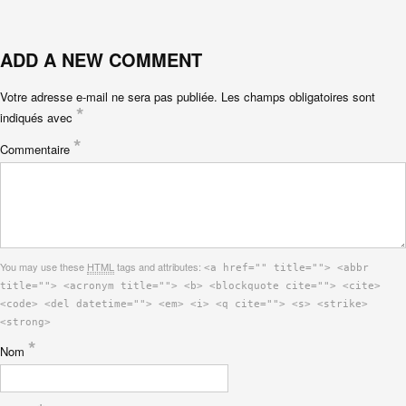
ADD A NEW COMMENT
Votre adresse e-mail ne sera pas publiée.
Les champs obligatoires sont
*
indiqués avec
*
Commentaire
You may use these
HTML
tags and attributes:
<a href="" title=""> <abbr
title=""> <acronym title=""> <b> <blockquote cite=""> <cite>
<code> <del datetime=""> <em> <i> <q cite=""> <s> <strike>
<strong>
*
Nom