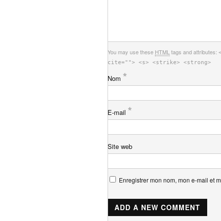
You may use these
HTML
tags and attributes:
cite=""> <s> <strike> <strong>
*
Nom
*
E-mail
Site web
Enregistrer mon nom, mon e-mail et m